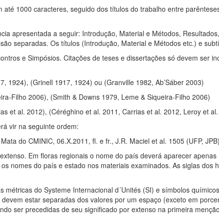
té 1000 caracteres, seguido dos títulos do trabalho entre parênteses
cia apresentada a seguir: Introdução, Material e Métodos, Resultados
 separadas. Os títulos (Introdução, Material e Métodos etc.) e subt
ntros e Simpósios. Citações de teses e dissertações só devem ser incl
917, 1924), (Grinell 1917, 1924) ou (Granville 1982, Ab’Sáber 2003)
eira-Filho 2006), (Smith & Downs 1979, Leme & Siqueira-Filho 2006)
as et al. 2012), (Céréghino et al. 2011, Carrias et al. 2012, Leroy et al
rá vir na seguinte ordem:
ta do CMINIC, 06.X.2011, fl. e fr., J.R. Maciel et al. 1505 (UFP, JPB
extenso. Em floras regionais o nome do país deverá aparecer apenas 
os os nomes do país e estado nos materiais examinados. As siglas dos 
s métricas do Systeme Internacional d´Unités (SI) e símbolos químic
s devem estar separadas dos valores por um espaço (exceto em porcen
endo ser precedidas de seu significado por extenso na primeira menção