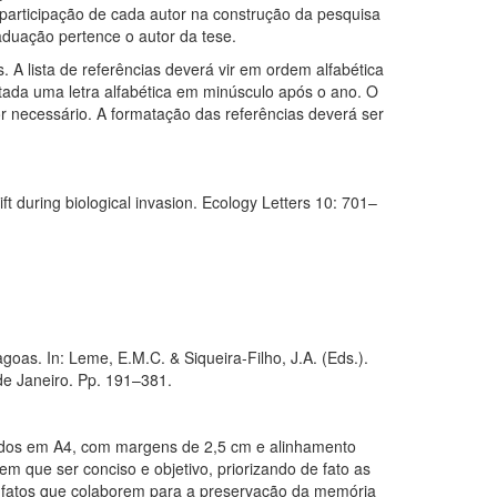
a participação de cada autor na construção da pesquisa
aduação pertence o autor da tese.
. A lista de referências deverá vir em ordem alfabética
da uma letra alfabética em minúsculo após o ano. O
r necessário. A formatação das referências deverá ser
ift during biological invasion. Ecology Letters 10: 701–
as. In: Leme, E.M.C. & Siqueira-Filho, J.A. (Eds.).
de Janeiro. Pp. 191–381.
ados em A4, com margens de 2,5 cm e alinhamento
m que ser conciso e objetivo, priorizando de fato as
is fatos que colaborem para a preservação da memória