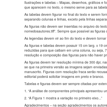
Ilustrações e tabelas – Mapas, desenhos, gráficos e
que aparecem no texto, o mesmo serve para as tabel
As tabelas devem figurar no final do texto e serem f
separando colunas e linhas, exceto pela linhas separ
As figuras não devem ser inseridas no arquivo do te
nomedosautores.tiff”. Sempre que possível as figura
As legendas devem vir ao fim do texto e devem tornar a
As figuras e tabelas devem possuir 15 cm larg. x 19 
reduzidas para que caibam em uma coluna, ou seja, 7
resolução e composição das figuras para não haver p
As figuras devem ter resolução mínima de 300 dpi, na
se que na primeira versão as imagens sejam enviada
manuscrito. Figuras com resolução fraca serão recus
editorial poderá solicitar imagens em preto e branco.
Tabelas e figuras devem ser sempre citadas por extens
1. “A análise de componentes principais apresentou u
2. “A Figura 1 mostra a variação no primeiro eixo...”
Agradecimentos – na seção agradecimentos os autores 