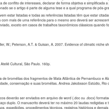
a de conflito de interesses, declarar de forma objetiva e simplificada 
nado se o artigo é parte de alguma tese e a qual programa de pós-gr
vem estar listadas e todas as referências listadas têm que estar citadas
 com mais de uma referência para o mesmo ano deverá ser acrescenta
viado, exceto em casos de trabalhos taxonômicos clássicos quando fo
ler, W.; Peterson, A.T. & Guisan, A. 2007. Evidence of climatic niche sh
Ateliê Cultural, São Paulo. 160p.
a de bromélias dos fragmentos de Mata Atlântica de Pernambuco e Alago
idade, conservação e suas bromélias. Andrea Jakobsson Estúdio, Rio 
cos deverão ser enviados em arquivo de word (.doc ou .docx) format
ço duplo. O manuscrito deverá ter no máximo 20 laudas redigidas e te
rsos, expedições, procedimentos técnicos, registros históricos e dema