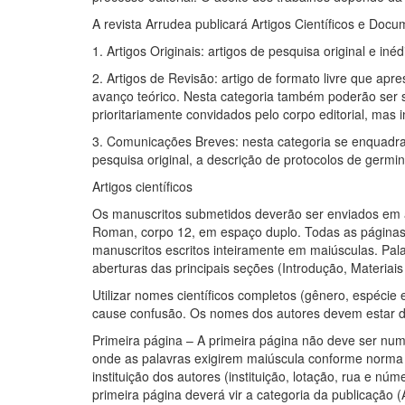
A revista Arrudea publicará Artigos Científicos e Docu
1. Artigos Originais: artigos de pesquisa original e in
2. Artigos de Revisão: artigo de formato livre que a
avanço teórico. Nesta categoria também poderão ser s
prioritariamente convidados pelo corpo editorial, mas
3. Comunicações Breves: nesta categoria se enquadra
pesquisa original, a descrição de protocolos de germ
Artigos científicos
Os manuscritos submetidos deverão ser enviados em a
Roman, corpo 12, em espaço duplo. Todas as páginas, 
manuscritos escritos inteiramente em maiúsculas. Pala
aberturas das principais seções (Introdução, Materiai
Utilizar nomes científicos completos (gênero, espéci
cause confusão. Os nomes dos autores devem estar de
Primeira página – A primeira página não deve ser nume
onde as palavras exigirem maiúscula conforme norma f
instituição dos autores (instituição, lotação, rua e nú
primeira página deverá vir a categoria da publicação