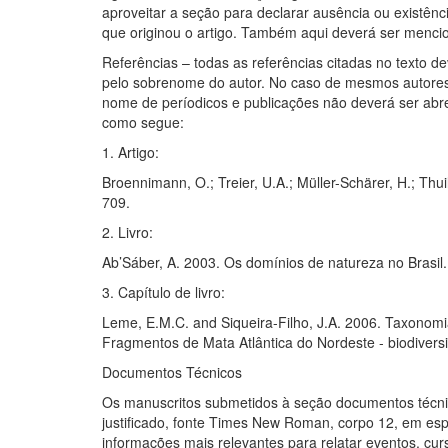
aproveitar a seção para declarar ausência ou existênci
que originou o artigo. Também aqui deverá ser mencio
Referências – todas as referências citadas no texto de
pelo sobrenome do autor. No caso de mesmos autores
nome de períodicos e publicações não deverá ser abre
como segue:
1. Artigo:
Broennimann, O.; Treier, U.A.; Müller-Schärer, H.; Thuil
709.
2. Livro:
Ab’Sáber, A. 2003. Os domínios de natureza no Brasil. 
3. Capítulo de livro:
Leme, E.M.C. and Siqueira-Filho, J.A. 2006. Taxonomi
Fragmentos de Mata Atlântica do Nordeste - biodivers
Documentos Técnicos
Os manuscritos submetidos à seção documentos técni
justificado, fonte Times New Roman, corpo 12, em espa
informações mais relevantes para relatar eventos, cu