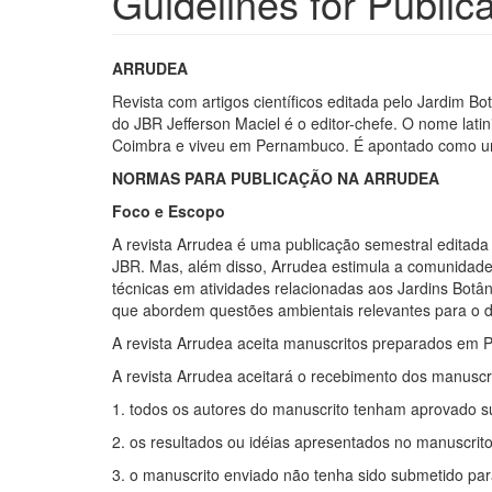
Guidelines for Public
ARRUDEA
Revista com artigos científicos editada pelo Jardim Bo
do JBR Jefferson Maciel é o editor-chefe. O nome la
Coimbra e viveu em Pernambuco. É apontado como um d
NORMAS PARA PUBLICAÇÃO NA ARRUDEA
Foco e Escopo
A revista Arrudea é uma publicação semestral editad
JBR. Mas, além disso, Arrudea estimula a comunidade ci
técnicas em atividades relacionadas aos Jardins Botân
que abordem questões ambientais relevantes para o d
A revista Arrudea aceita manuscritos preparados em P
A revista Arrudea aceitará o recebimento dos manusc
1. todos os autores do manuscrito tenham aprovado 
2. os resultados ou idéias apresentados no manuscrito
3. o manuscrito enviado não tenha sido submetido p