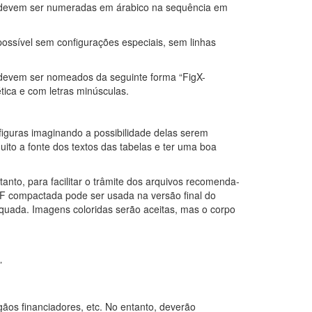
as devem ser numeradas em árabico na sequência em
possível sem configurações especiais, sem linhas
s devem ser nomeados da seguinte forma “FigX-
ica e com letras minúsculas.
figuras imaginando a possibilidade delas serem
to a fonte dos textos das tabelas e ter uma boa
nto, para facilitar o trâmite dos arquivos recomenda-
 compactada pode ser usada na versão final do
quada. Imagens coloridas serão aceitas, mas o corpo
”
ãos financiadores, etc. No entanto, deverão