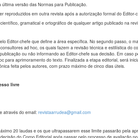
a última versão das Normas para Publicação.
er reproduzidos em outra revista após a autorização formal do Editor-c
entífico, gramatical e ortográfico de qualquer artigo publicado na rev
lo Editor-chefe que define a área específica. No segundo passo, o man
 consultores ad hoc, os quais fazem a revisão técnica e estilística do 
 publicação ou não informando ao Editor-chefe sua decisão. Em caso pos
c para aprimoramento do texto. Finalizada a etapa editorial, será inici
ônica feita pelos autores, com prazo máximo de cinco dias úteis.
esso livre
e através do email:
revistaarrudea@gmail.com
imo 20 laudas e os que ultrapassarem esse limite passarão pela apro
 decisão do Corpo Editorial após passar pelo processo de avaliação po