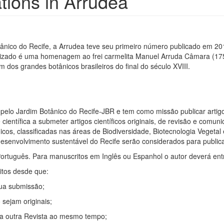
ations in Arrudea
tânico do Recife, a Arrudea teve seu primeiro número publicado em 2015
tinizado é uma homenagem ao frei carmelita Manuel Arruda Câmara (1
os grandes botânicos brasileiros do final do século XVIII.
a pelo Jardim Botânico do Recife-JBR e tem como missão publicar art
entífica a submeter artigos científicos originais, de revisão e comun
icos, classificadas nas áreas de Biodiversidade, Biotecnologia Vegeta
esenvolvimento sustentável do Recife serão considerados para publi
ortuguês. Para manuscritos em Inglês ou Espanhol o autor deverá ent
ritos desde que:
sua submissão;
 sejam originais;
ara outra Revista ao mesmo tempo;