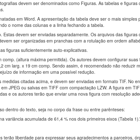
 fotografias devem ser denominados como Figuras. As tabelas e figur
as.
ormatadas em Word. A apresentação da tabela deve ser o mais simples 
ando o nome das colunas e a linha fechando a tabela.
xto. Estas devem ser enviadas separadamente. Os arquivos das figura
s devem ser organizadas em pranchas com a rotulação em ordem alfabét
s figuras suficientemente auto-explicativas.
cm comp. (altura máxima permitida). Os autores devem configurar suas 
,2 cm larg. x 19 cm comp. Sendo assim, é recomendado não reduzir mui
rejuízo de informação em uma possível redução.
s medidas citadas acima, e devem ser enviadas em formato TIF. No enta
s em JPEG ou salvas em TIFF com compactação LZW. A figura em TIFF
adas e os autores terão que enviar uma nova figura com resolução ade
o dentro do texto, seja no corpo da frase ou entre parênteses:
ma variância acumulada de 61,4 % nos dois primeiros eixos (Tabela 1).
terão liberdade para expressar seus agradecimentos a parceiros, órg