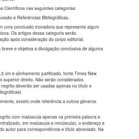
os Científicos nas seguintes categorias:
cussão e Referências Bibliográficas.
 com uma conclusão inovadora que represente algum
icos. Os artigos dessa categoria serão
ação após consideração do corpo editorial.
breve e objetiva a divulgação conclusiva de alguma
5 cm e alinhamento justificado, fonte Times New
 superior direito. Não serão considerados
 negrito deverão ser usadas apenas no título e
iográficas)
emente, exceto onde referência a outros gêneros
 negrito com maiúscula apenas na primeira palavra e
entralizado, em maiúscula e minúscula), o endereço e
l do autor para correspondência e título abreviado. Na