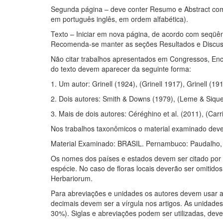
Segunda página – deve conter Resumo e Abstract com a
em português inglês, em ordem alfabética).
Texto – Iniciar em nova página, de acordo com seqüên
Recomenda-se manter as seções Resultados e Discussão
Não citar trabalhos apresentados em Congressos, Enco
do texto devem aparecer da seguinte forma:
1. Um autor: Grinell (1924), (Grinell 1917), Grinell (1
2. Dois autores: Smith & Downs (1979), (Leme & Siqu
3. Mais de dois autores: Céréghino et al. (2011), (Carri
Nos trabalhos taxonômicos o material examinado deve
Material Examinado: BRASIL. Pernambuco: Paudalho, Ma
Os nomes dos países e estados devem ser citado por 
espécie. No caso de floras locais deverão ser omitid
Herbariorum.
Para abreviações e unidades os autores devem usar a
decimais devem ser a vírgula nos artigos. As unidade
30%). Siglas e abreviações podem ser utilizadas, dev