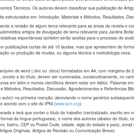
mentos Técnicos. Os autores devem classificar sua publicação de Artig
édita estruturados em: Introdução, Materiais e Métodos, Resultados, Dis
presente a revisão de algum tema relevante para as áreas da revista e
ubmetidos artigos de divulgação de tema relevante para Jardins Botân
 iniciativas espontâneas também serão aceitas para o processo de avali
m publicações curtas de até 10 laudas, mas que apresentem de forma 
inação ou produção de mudas, ou alguma técnica e metodologia nova.
rquivo de word (.doc ou .docx) formatados em A4, com margens de 2,
exceto a do título, devem ser numeradas, consecutivamente, no canto
vras em latim e nomes científicos devem estar em itálico. Palavras em
s e Métodos, Resultados, Discussão, Agradecimentos e Referências Bibl
e e autor) na primeira menção, abreviando o nome genérico subsequent
 acordo com o site do IPNI (
www.ipni.org
).
rada e terá que conter o título do trabalho (centralizado, escrito em
ormal da língua portuguesa), o nome dos autores (abaixo do título, c
mero, bairro, CEP ou Postal Code, cidade, sigla do estado e país), emai
 (Artigos Originais, Artigos de Revisão ou Comunicação Breve)