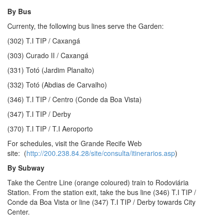
By Bus
Currenty, the following bus lines serve the Garden:
(302) T.I TIP / Caxangá
(303) Curado II / Caxangá
(331) Totó (Jardim Planalto)
(332) Totó (Abdias de Carvalho)
(346) T.I TIP / Centro (Conde da Boa Vista)
(347) T.I TIP / Derby
(370) T.I TIP / T.I Aeroporto
For schedules, visit the Grande Recife Web
site: (
http://200.238.84.28/site/consulta/itinerarios.asp
)
By Subway
Take the Centre Line (orange coloured) train to Rodoviária
Station. From the station exit, take the bus line (346) T.I TIP /
Conde da Boa Vista or line (347) T.I TIP / Derby towards City
Center.